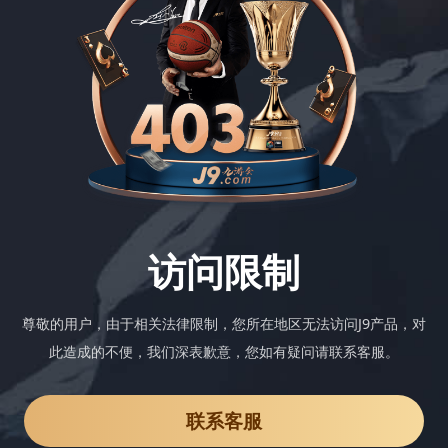
访问限制
尊敬的用户，由于相关法律限制，您所在地区无法访问J9产品，对
此造成的不便，我们深表歉意，您如有疑问请联系客服。
联系客服