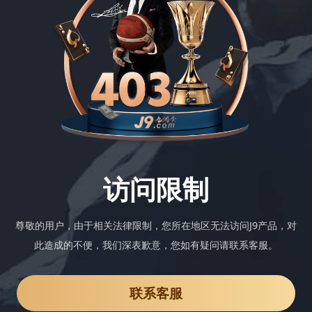
访问限制
尊敬的用户，由于相关法律限制，您所在地区无法访问J9产品，对
此造成的不便，我们深表歉意，您如有疑问请联系客服。
联系客服