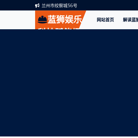
兰州市绞察城56号
蓝狮娱乐-
网站首页
解读蓝
科技赋能场
景,让娱乐更
有趣。